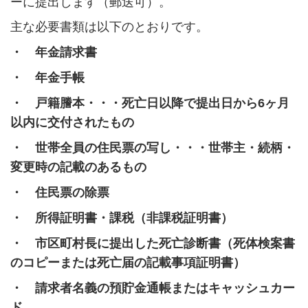
ーに提出します（郵送可）。
主な必要書類は以下のとおりです。
・ 年金請求書
・ 年金手帳
・ 戸籍謄本・・・死亡日以降で提出日から6ヶ月
以内に交付されたもの
・ 世帯全員の住民票の写し・・・世帯主・続柄・
変更時の記載のあるもの
・ 住民票の除票
・ 所得証明書・課税（非課税証明書）
・ 市区町村長に提出した死亡診断書（死体検案書
のコピーまたは死亡届の記載事項証明書）
・ 請求者名義の預貯金通帳またはキャッシュカー
ド