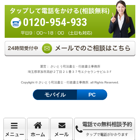
0120-954-933
運営： さいとう司法書士・行政書士事務所
埼玉県草加市高砂２丁目２１番３７号エクセランサビル３Ｆ
Copylight © さいとう司法書士・行政書士事務所. all Rights Reserved.
モバイル
PC