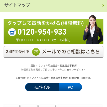
サイトマップ
0120-954-933
運営： さいとう司法書士・行政書士事務所
埼玉県草加市高砂２丁目２１番３７号エクセランサビル３Ｆ
Copylight © さいとう司法書士・行政書士事務所. all Rights Reserved.
モバイル
PC