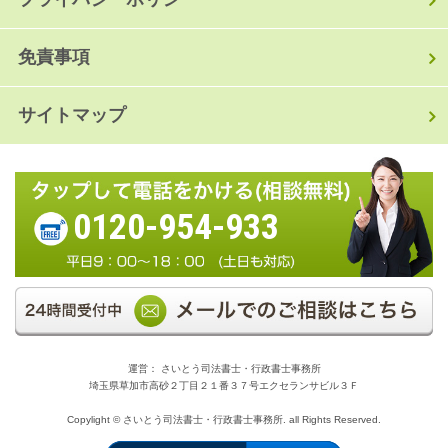
免責事項
サイトマップ
0120-954-933
運営： さいとう司法書士・行政書士事務所
埼玉県草加市高砂２丁目２１番３７号エクセランサビル３Ｆ
Copylight © さいとう司法書士・行政書士事務所. all Rights Reserved.