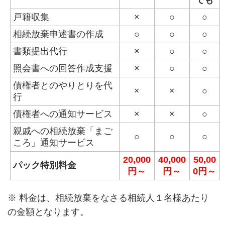
戸籍収集
×
○
○
相続放棄申述書の作成
○
○
○
書類提出代行
×
○
○
照会書への回答作成支援
×
○
○
債権者とのやりとりを代
×
×
○
行
債権者への通知サービス
×
×
○
親戚への相続放棄「まご
○
○
○
ころ」通知サービス
20,000
40,000
50,00
パック特別料金
円～
円～
0円～
※ 料金は、相続放棄をなさる相続人１名様あたり
の金額となります。