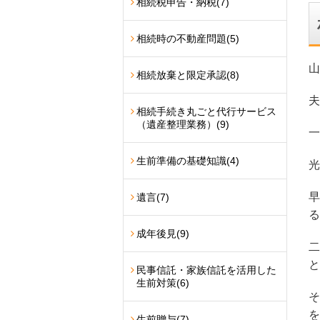
相続税申告・納税
(7)
相続時の不動産問題
(5)
山
相続放棄と限定承認
(8)
夫
相続手続き丸ごと代行サービス
（遺産整理業務）
(9)
一
生前準備の基礎知識
(4)
光
早
遺言
(7)
る
成年後見
(9)
二
と
民事信託・家族信託を活用した
生前対策
(6)
そ
を
生前贈与
(7)