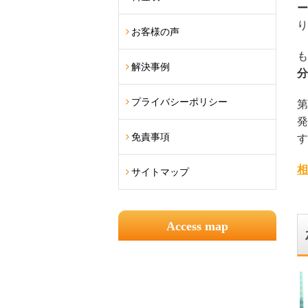
ー
り
お客様の声
も
解決事例
分
プライバシーポリシー
第
発
免責事項
す
相
サイトマップ
Access map