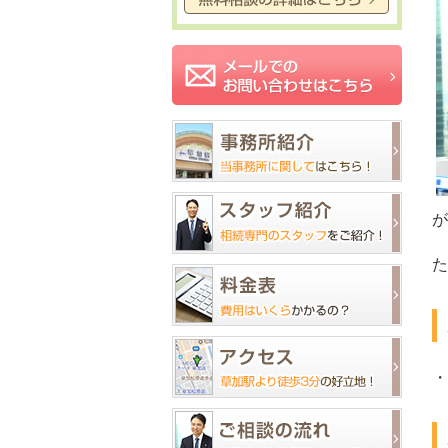
が
た
・