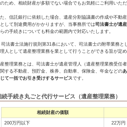
のため、相続財産が多額でない場合でもお気軽にご利用いただ
た、信託銀行に依頼した場合、遺産分割協議書の作成や不動産
として別途費用がかかりますが、当事務所では
司法書士が遺産
らの手続きについても料金の範囲内で対応いたします。
司法書士法施行規則第
31
条において、司法書士の附帯業務と
理人として遺産整理業務を業として行うことができる旨が定め
産整理業務とは、司法書士が遺産管理人（遺産整理業務受任者
関する不動産、預貯金、株券、自動車、保険金、年金などの
あ
じて一括でお引き受けするサービス
です。
相続手続き丸ごと代行サービス（遺産整理業務）
相続財産の価額
200万円以下
22万円