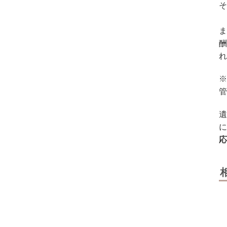
そ
ま
酬
れ
※
管
遺
に
応