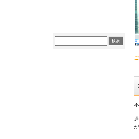
ご
不
通
が