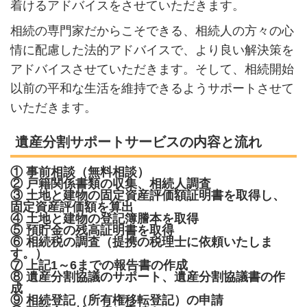
着けるアドバイスをさせていただきます。
相続の専門家だからこそできる、相続人の方々の心
情に配慮した法的アドバイスで、より良い解決策を
アドバイスさせていただきます。そして、相続開始
以前の平和な生活を維持できるようサポートさせて
いただきます。
遺産分割サポートサービスの内容と流れ
① 事前相談（無料相談）
② 戸籍関係書類の収集、相続人調査
③ 土地と建物の固定資産評価額証明書を取得し、
固定資産評価額を算出
④ 土地と建物の登記簿謄本を取得
⑤ 預貯金の残高証明書を取得
⑥ 相続税の調査（提携の税理士に依頼いたしま
す。）
⑦ 上記1～6までの報告書の作成
⑧ 遺産分割協議のサポート、遺産分割協議書の作
成
⑨ 相続登記（所有権移転登記）の申請