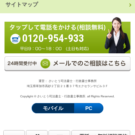
サイトマップ
0120-954-933
運営： さいとう司法書士・行政書士事務所
埼玉県草加市高砂２丁目２１番３７号エクセランサビル３Ｆ
Copylight © さいとう司法書士・行政書士事務所. all Rights Reserved.
モバイル
PC