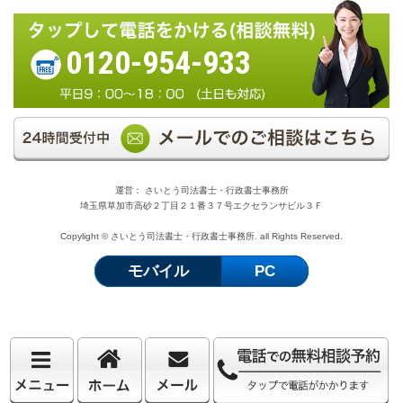
0120-954-933
運営： さいとう司法書士・行政書士事務所
埼玉県草加市高砂２丁目２１番３７号エクセランサビル３Ｆ
Copylight © さいとう司法書士・行政書士事務所. all Rights Reserved.
モバイル
PC